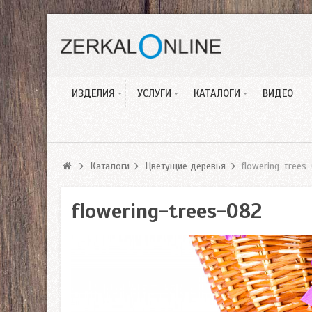
Мебель
Пескоструйные рисунк
Ремонт
Стекло
Фотопечать на стекле
Пескоструйная
Памятники
обработка
Гравировка по камню
ИЗДЕЛИЯ
УСЛУГИ
КАТАЛОГИ
ВИДЕО
Подарки и сувениры
ЧПУ Фрезерование
3D модели
Каталоги
Цветущие деревья
flowering-trees
flowering-trees-082